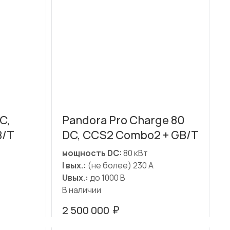
C,
Pandora Pro Charge 80
B/T
DC, CCS2 Combo2 + GB/T
мощность DC:
80 кВт
I вых.:
(не более) 230 А
Uвых.:
до 1000 В
В наличии
₽
2 500 000