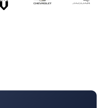
нной
ой зарядкой