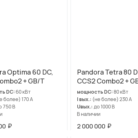
ra Optima 60 DC,
Pandora Tetra 80 D
ombo2 + GB/T
CCS2 Combo2 + G
ь DC:
60 кВт
мощность DC:
80 кВт
е более) 170 А
I вых.:
(не более) 230 А
 750 В
Uвых.:
до 1000 В
и
В наличии
₽
₽
00
2 000 000