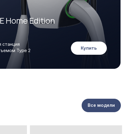
dition
Купить
Все модели