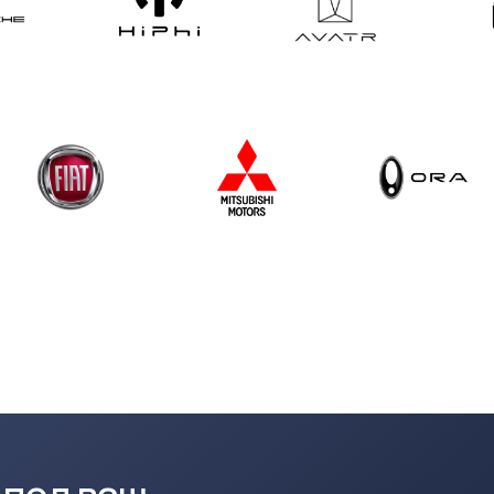
д ваш
ь заявку
С медле
и быстр