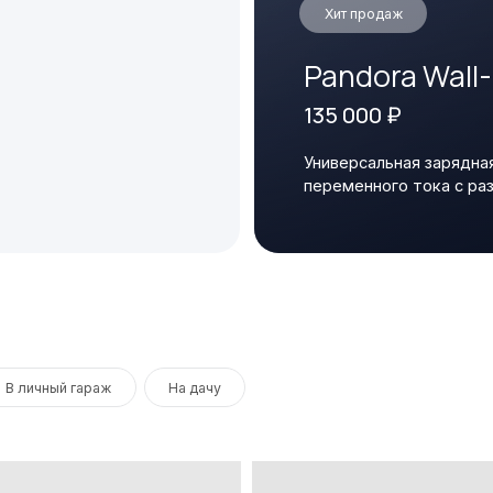
Pandora Wall-E Home E
135 000 ₽
Универсальная зарядная станция
переменного тока c разъемом Type 2
й гараж
На дачу