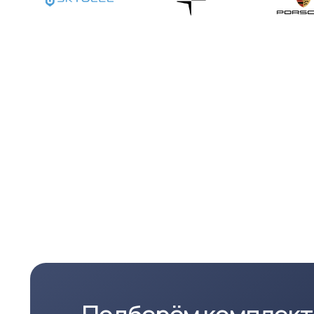
Подберём комплект по
элекромобиль
Оставьте заявку, а мы подберём
совместимые варианты с вашим
Оставит
электромобилем