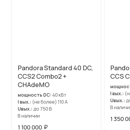
Pandora Standard 40 DC,
Pando
CCS2 Combo2 +
CCS C
CHAdeMO
мощност
I вых.:
(н
мощность DC:
40 кВт
Uвых.:
до
I вых.:
(не более) 110 А
В наличи
Uвых.:
до 750 В
В наличии
1 350 0
₽
1 100 000