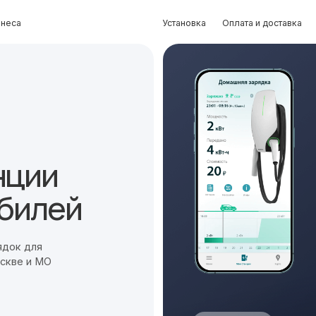
Установка
Оплата и доставка
Контакты
ции
лей
я
 МО
Хит продаж