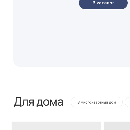
Для дома
В многоквартный дом
В личны