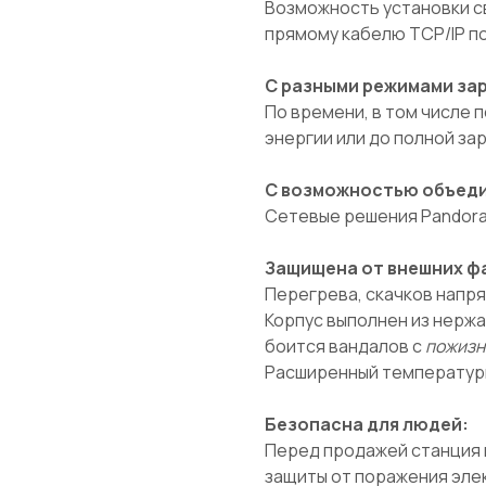
Возможность установки св
прямому кабелю TCP/IP п
С разными режимами за
По времени, в том числе 
энергии или до полной за
С возможностью объедин
Сетевые решения Pandora 
Защищена от внешних ф
Перегрева, скачков напр
Корпус выполнен из нерж
боится вандалов с
пожизн
Расширенный температурны
Безопасна для людей:
Перед продажей станция 
защиты от поражения эле