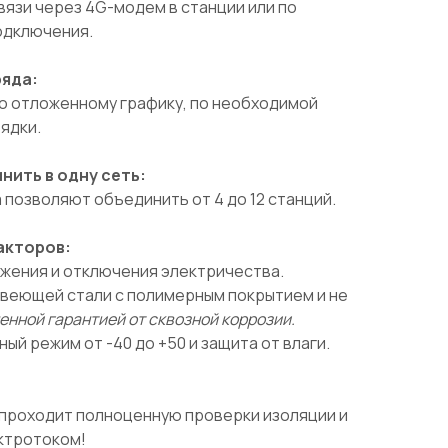
язи через 4G-модем в станции или по
одключения.
ряда:
по отложенному графику, по необходимой
рядки.
ить в одну сеть:
позволяют объединить от 4 до 12 станций.
акторов:
яжения и отключения электричества.
авеющей стали с полимерным покрытием и не
енной гарантией от сквозной коррозии.
й режим от -40 до +50 и защита от влаги.
проходит полноценную проверки изоляции и
ктротоком!