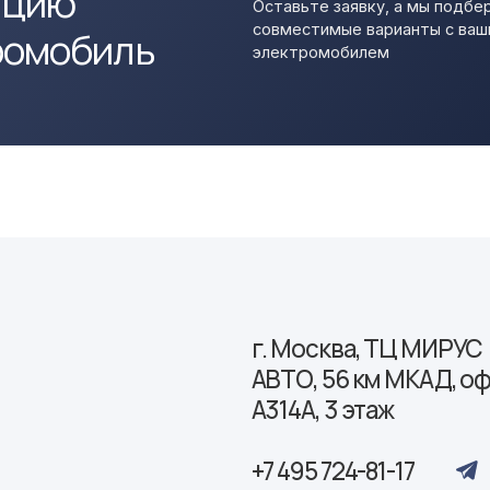
АВТО, 56 км МКАД, офис
А314А, 3 этаж
+7 495 724-81-17
petrov@pandora-charge.ru