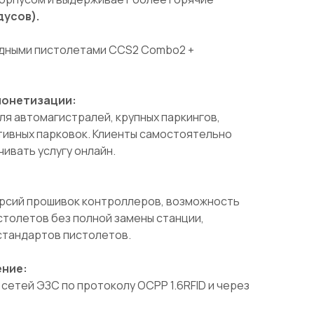
дусов).
ядными пистолетами CCS2 Combo2 +
монетизации:
я автомагистралей, крупных паркингов,
тивных парковок. Клиенты самостоятельно
чивать услугу онлайн.
рсий прошивок контроллеров, возможность
столетов без полной замены станции,
стандартов пистолетов.
ение:
етей ЭЗС по протоколу OCPP 1.6RFID и через