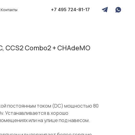
+7 495 724-81-17
DC, CCS2 Combo2 + CHAdeMO
кой постоянным током (DC) мощностью 80
0v. Устанавливается в хорошо
помещениях или на улице под навесом.
орпусом и выдерживает более горячие