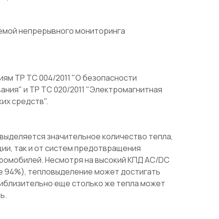
емой непрерывного мониторинга
ям ТР ТС 004/2011 "О безопасности
ания" и ТР ТС 020/2011 "Электромагнитная
их средств".
 выделяется значительное количество тепла,
ции, так и от систем предотвращения
ромобилей. Несмотря на высокий КПД AC/DC
 94%), тепловыделение может достигать
риблизительно еще столько же тепла может
ь.