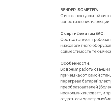
BENDER ISOMETER:
С интеллектуальной сист
сопротивления изоляции.
С сертификатом ЕАС:
Соответствует требовани
низковольтного оборудов
совместимость техническ
Особенности:
Во время работы станций
причем как от самой стан
перегрева батарей элект
преобразователей (более
нескольких киловатт, и п
отдать сам электромобил