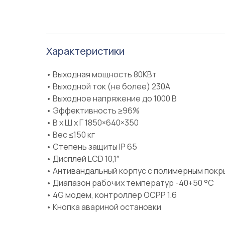
Характеристики
• Выходная мощность 80КВт
• Выходной ток (не более) 230А
• Выходное напряжение до 1000 В
• Эффективность ≥96%
• В х Ш х Г 1850×640×350
• Вес ≤150 кг
• Степень защиты IP 65
• Дисплей LCD 10,1″
• Антивандальный корпус с полимерным покр
• Диапазон рабочих температур -40+50 °C
• 4G модем, контроллер OCPP 1.6
• Кнопка авариной остановки