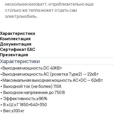
нескольких киловатт, и приблизительно еще
столько же тепла может отдать сам
электромобиль.
Характеристики
Комплектация
Документация
Сертификат ЕАС
Презентация
Характеристики
•Выходная мощность DC 40КВт
•Выходная мощность AC (розетка Type2) — 22кВт
•Максимальная выходная мощность AC+DC — 62кВт
• Выходной ток (не более) 110А
• Выходное напряжение до 750 В
• Эффективность ≥96%
• В х Ш х Г 1850×640×350
• Вес ≤100 кг