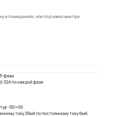
ну в помещениях, или под навесами при
 3-фазы
) 32А по каждой фазе
тур -30/+50
енному току 30мА по постоянному току 6мА