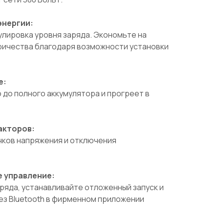
энергии:
лировка уровня заряда. Экономьте на
ричества благодаря возможности установки
е:
до полного аккумулятора и прогреет в
акторов:
чков напряжения и отключения
 управление:
ряда, устанавливайте отложенный запуск и
ез Bluetooth в фирменном приложении