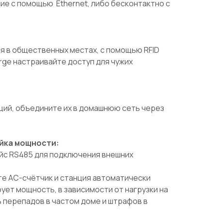
ие с помощью Ethernet, либо бесконтактно с
я в общественных местах, с помощью RFID
rge настраивайте доступ для чужих
нций, объедините их в домашнюю сеть через
йка мощности:
йс RS485 для подключения внешних
е AC-счётчик и станция автоматически
ует мощность, в зависимости от нагрузки на
 перепадов в частом доме и штрафов в