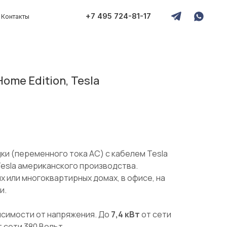
+7 495 724-81-17
Home Edition, Tesla
и (переменного тока AC) c кабелем Tesla
esla американского производства.
х или многоквартирных домах, в офисе, на
и.
исимости от напряжения. До
7,4 кВт
от сети
т сети 380 Вольт.