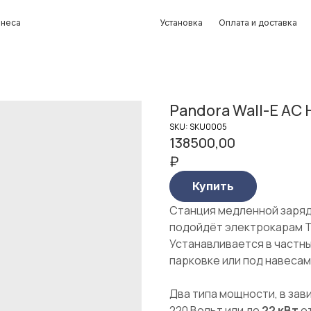
Установка
Оплата и доставка
Контакты
Pandora Wall-E AC 
SKU:
SKU0005
138500,00
₽
Купить
Станция медленной зарядк
подойдёт электрокарам T
Устанавливается в частны
парковке или под навесам
Два типа мощности, в зав
220 Вольт или до
22 кВт
о