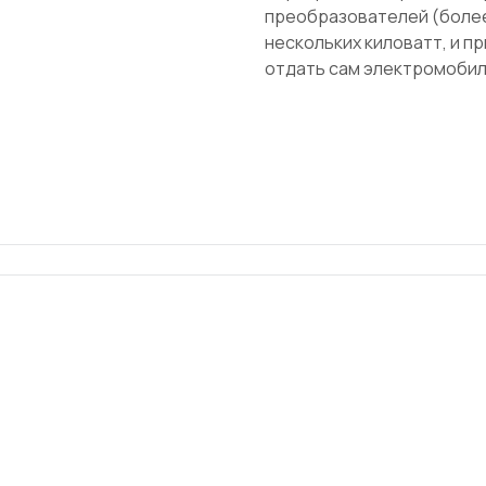
преобразователей (более
нескольких киловатт, и п
отдать сам электромобил