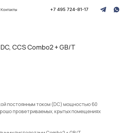
+7 495 724-81-17
 DC, CCS Combo2 + GB/T
кой постоянным током (DC) мощностью 60
хорошо проветриваемых, крытых помещениях
ядными пистолетами Combo2 + GB/T.