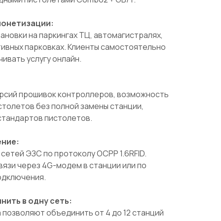
монетизации:
ановки на паркингах ТЦ, автомагистралях,
тивных парковках. Клиенты самостоятельно
чивать услугу онлайн.
рсий прошивок контроллеров, возможность
столетов без полной замены станции,
стандартов пистолетов.
ение:
етей ЭЗС по протоколу OCPP 1.6RFID.
язи через 4G-модем в станции или по
одключения.
ить в одну сеть:
 позволяют объединить от 4 до 12 станций