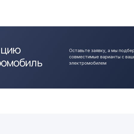
г. Москва, ТЦ МИРУС
АВТО, 56 км МКАД, офис
А314А, 3 этаж
+7 495 724-81-17
petrov@pandora-charge.ru