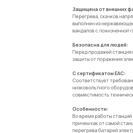
Защищена от внешних ф
Перегрева, скачков напр
выполнен из нержавеющей
вандалов с
пожизненной га
Безопасна для людей:
Перед продажей станция 
защиты от поражения эле
С сертификатом ЕАС:
Соответствует требовани
низковольтного оборудов
совместимость техническ
Особенности:
Во время работы станций
причем как от самой стан
перегрева батарей элект