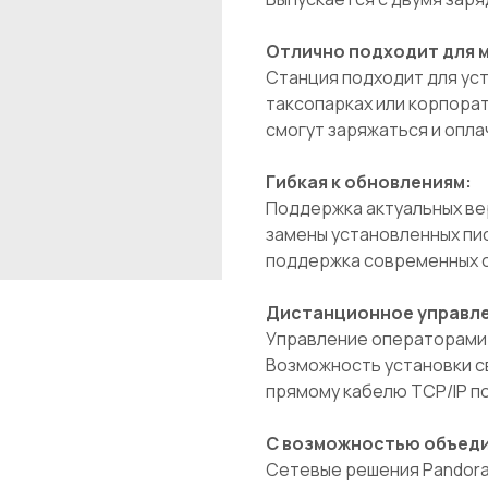
Отлично подходит для 
Станция подходит для уст
таксопарках или корпора
смогут заряжаться и опла
Гибкая к обновлениям:
Поддержка актуальных ве
замены установленных пи
поддержка современных 
Дистанционное управл
Управление операторами с
Возможность установки св
прямому кабелю TCP/IP п
С возможностью объедин
Сетевые решения Pandora