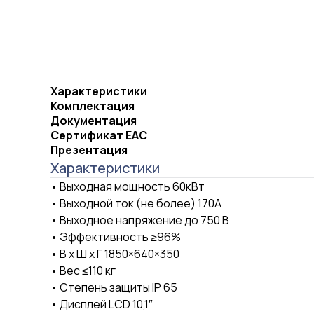
Характеристики
Комплектация
Документация
Сертификат ЕАС
Презентация
Характеристики
• Выходная мощность 60кВт
• Выходной ток (не более) 170А
• Выходное напряжение до 750 В
• Эффективность ≥96%
• В х Ш х Г 1850×640×350
• Вес ≤110 кг
• Степень защиты IP 65
• Дисплей LCD 10,1″