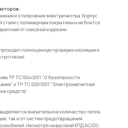
акторов:
яжения и отключения электричества. Корпус
 стали с полимерным покрытием и не боится
рантией от сквозной коррозии.
проходит полноценную проверки изоляции и
ктротоком!
ям ТР ТС 004/2011 "О безопасности
ания" и ТР ТС 020/2011 "Электромагнитная
их средств".
 выделяется значительное количество тепла,
ции, так и от систем предотвращения
ромобилей. Несмотря на высокий КПД AC/DC