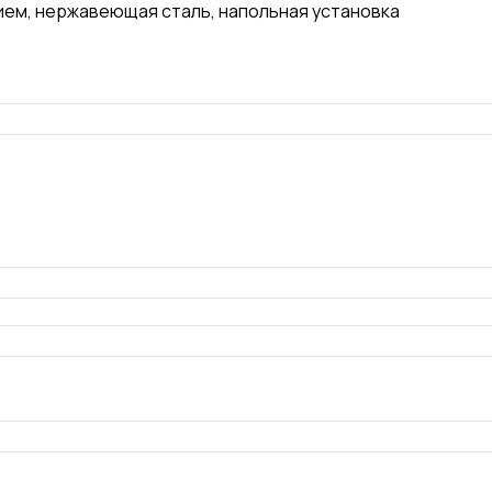
ием, нержавеющая сталь, напольная установка
ю
Оставьте заявку, а мы подберём
совместимые варианты с вашим
обиль
электромобилем